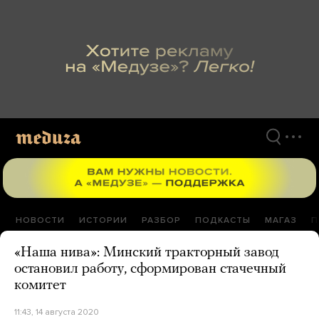
Перейти
к
материалам
НОВОСТИ
ИСТОРИИ
РАЗБОР
ПОДКАСТЫ
МАГАЗ
П
«Наша нива»: Минский тракторный завод
остановил работу, сформирован стачечный
комитет
11:43, 14 августа 2020