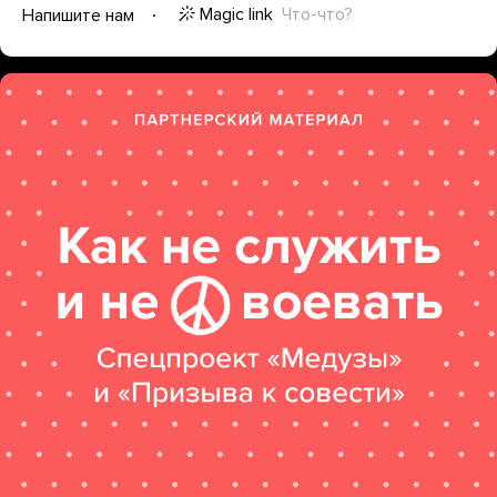
Magic link
Что-что?
Напишите нам