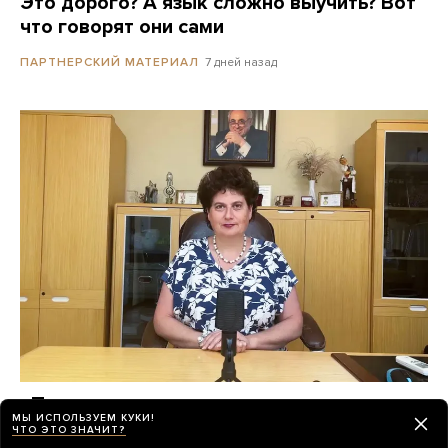
Это дорого? А язык сложно выучить? Вот
что говорят они сами
7 дней назад
ПАРТНЕРСКИЙ МАТЕРИАЛ
«Психиатрия возвращается в темные
МЫ ИСПОЛЬЗУЕМ КУКИ!
времена»
ЧТО ЭТО ЗНАЧИТ?