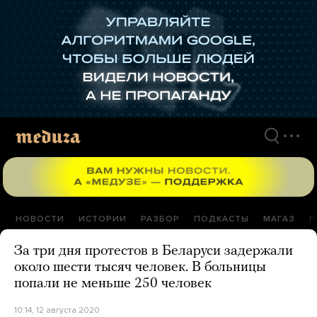
Перейти
к
материалам
НОВОСТИ
ИСТОРИИ
РАЗБОР
ПОДКАСТЫ
МАГАЗ
П
За три дня протестов в Беларуси задержали
около шести тысяч человек. В больницы
попали не меньше 250 человек
10:14, 12 августа 2020