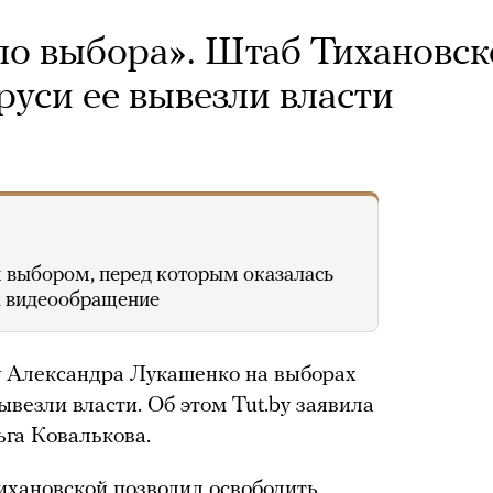
ло выбора». Штаб Тихановск
аруси ее вывезли власти
м выбором, перед которым оказалась
ла видеообращение
у Александра Лукашенко на выборах
ывезли власти. Об этом Tut.by заявила
га Ковалькова.
ихановской позволил освободить