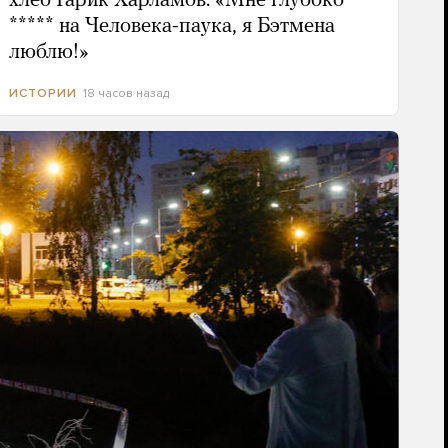
хлеб Гарик Харламов: «Мне глубоко
***** на Человека-паука, я Бэтмена
люблю!»
18 часов назад
ИСТОРИИ