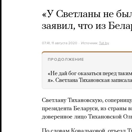
«У Светланы не бы
заявил, что из Бел
07:41, 11 августа 2020
Источник:
Tut.by
ПРОДОЛЖЕНИЕ
«Не дай бог оказаться перед таки
я». Светлана Тихановская записа
Светлану Тихановскую, соперниц
президента Беларуси, из страны в
доверенное лицо Тихановской Оль
По словам Ковальковой, отъезд Т