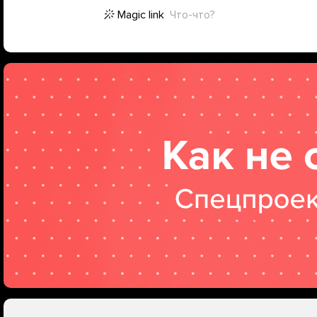
Magic link
Что-что?