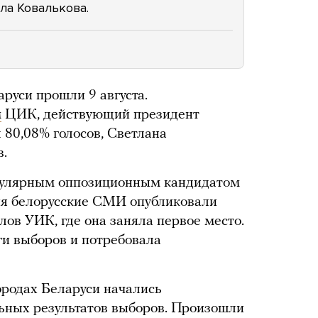
ла Ковалькова.
руси прошли 9 августа.
м
ЦИК, действующий президент
80,08% голосов, Светлана
в.
пулярным оппозиционным кандидатом
ия белорусские СМИ опубликовали
ов УИК, где она заняла первое место.
ги выборов и потребовала
ородах Беларуси начались
ьных результатов выборов. Произошли