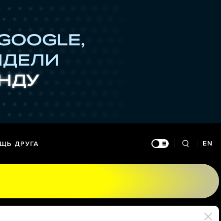
EN
ЩЬ ДРУГА