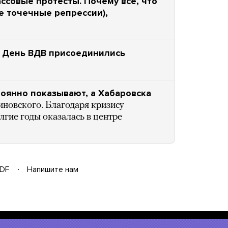
ссовые протесты. Почему все, что
е точечные репрессии),
в День ВДВ присоединились
тоянно показывают, а Хабаровска
овского. Благодаря кризису
гие годы оказалась в центре
DF
Напишите нам