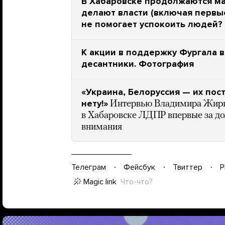
В Хабаровске продолжаются ма
делают власти (включая первы
не помогает успокоить людей?
К акции в поддержку Фургала 
десантники. Фотография
«Украина, Белоруссия — их пос
нету!»
Интервью Владимира Жирин
в Хабаровске ЛДПР впервые за дол
внимания
Телеграм
Фейсбук
Твиттер
P
Magic link
Что-что?