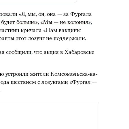
ровали
«Я, мы, он, она — за Фургала
 будет больше»
,
«Мы — не колония»
,
участниц кричала «Нам вакцины
ранты этот лозунг не поддержали.
рая
сообщили
, что акция в Хабаровске
ию
устроили
жители Комсомольска-на-
рода шествием с лозунгами «Фургал —
.