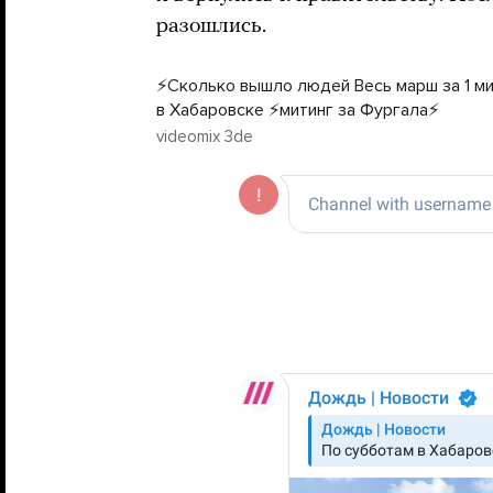
разошлись.
⚡️Сколько вышло людей Весь марш за 1 ми
в Хабаровске ⚡️митинг за Фургала⚡️
videomix 3de