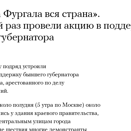
а Фургала вся страна».
-й раз провели акцию в подд
губернатора
у подряд устроили
ддержку бывшего губернатора
а, арестованного по делу
ий.
коло полудня (5 утра по Москве) около
ись у здания краевого правительства,
центральным улицам города
сле шествия многие демонстранты