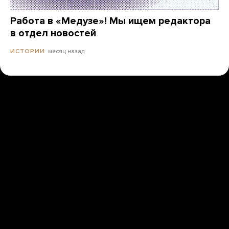
Работа в «Медузе»! Мы ищем редактора
в отдел новостей
месяц назад
ИСТОРИИ