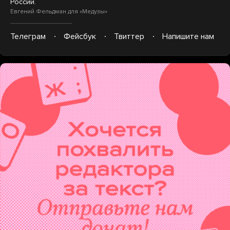
России.
Евгений Фельдман для «Медузы»
Телеграм
Фейсбук
Твиттер
Напишите нам