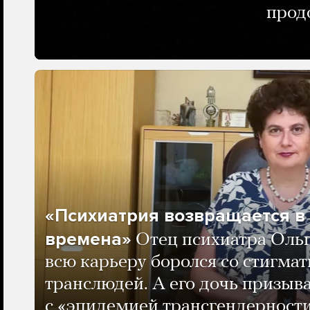
прод
«Психиатрия возвращается в
времена»
Отец психиатра Оль
всю карьеру боролся со стигма
транслюдей. А его дочь призыва
с «эпидемией трансгендерности