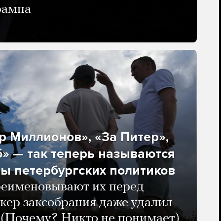
рампа
 Миллионов», «За Питер»,
» — так теперь называются
ы петербургских политиков
реименовывают их перед
кер заксобрания даже удалил
 (Почему? Никто не понимает)