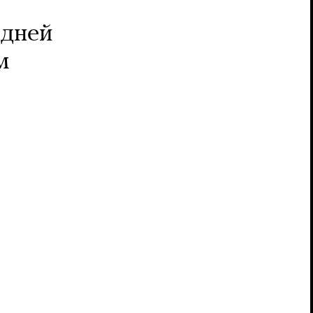
 дней
м