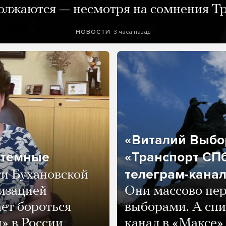
олжаются — несмотря на сомнения Т
3 часа назад
НОВОСТИ
«Виталий Выбор
 темные
«Транспорт СПб
телеграм-канал
ги Бухановской
тизацией
Они массово пе
ет бороться
выборами. А спи
» в России
канал в «Максе»