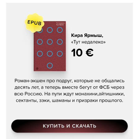
Кира Ярмыш, «Тут недалеко»