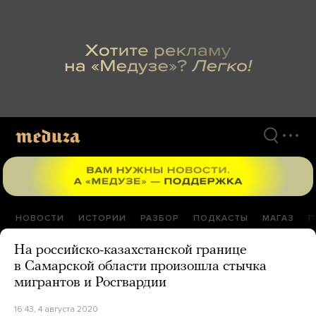
Перейти
к
материалам
НОВОСТИ
ИСТОРИИ
РАЗБОР
ПОДКАСТЫ
МАГАЗ
П
На российско-казахстанской границе
в Самарской области произошла стычка
мигрантов и Росгвардии
16:43, 4 августа 2020