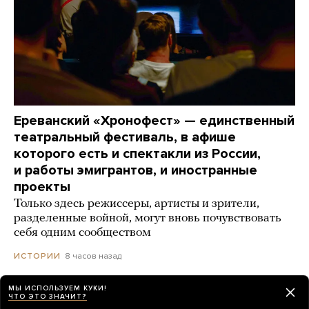
Ереванский «Хронофест» — единственный
театральный фестиваль, в афише
которого есть и спектакли из России,
и работы эмигрантов, и иностранные
проекты
Только здесь режиссеры, артисты и зрители,
разделенные войной, могут вновь почувствовать
себя одним сообществом
8 часов назад
ИСТОРИИ
МЫ ИСПОЛЬЗУЕМ КУКИ!
В Рязани прекратили дело против
ЧТО ЭТО ЗНАЧИТ?