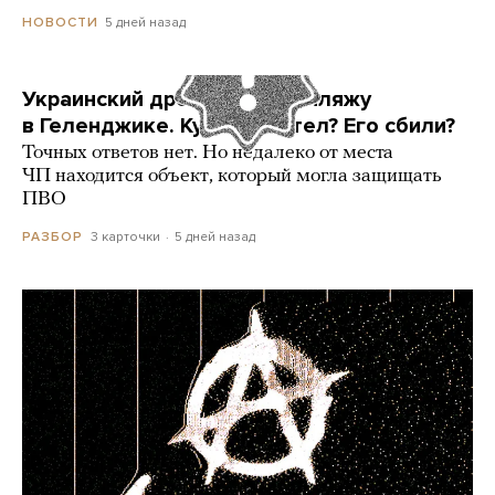
5 дней назад
НОВОСТИ
Украинский дрон попал по пляжу
в Геленджике. Куда он летел? Его сбили?
Точных ответов нет. Но недалеко от места
ЧП находится объект, который могла защищать
ПВО
3 карточки
5 дней назад
РАЗБОР