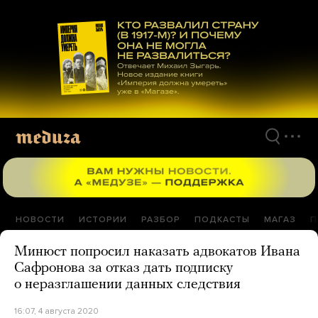
Перейти
к
материалам
НОВОСТИ
ИСТОРИИ
РАЗБОР
ПОДКАСТЫ
МАГАЗ
П
Минюст попросил наказать адвокатов Ивана
Сафронова за отказ дать подписку
о неразглашении данных следствия
16:07, 4 августа 2020