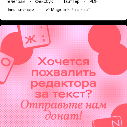
Телеграм
Фейсбук
Твиттер
PDF
Magic link
Что-что?
Напишите нам