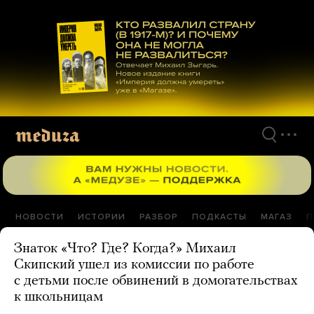
Перейти
к
материалам
НОВОСТИ
ИСТОРИИ
РАЗБОР
ПОДКАСТЫ
МАГАЗ
П
Знаток «Что? Где? Когда?» Михаил
Скипский ушел из комиссии по работе
с детьми после обвинений в домогательствах
к школьницам