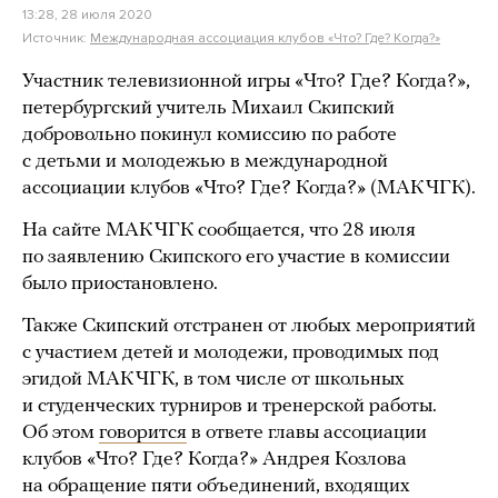
13:28, 28 июля 2020
Источник:
Международная ассоциация клубов «Что? Где? Когда?»
Участник телевизионной игры «Что? Где? Когда?»,
петербургский учитель Михаил Скипский
добровольно покинул комиссию по работе
с детьми и молодежью в международной
ассоциации клубов «Что? Где? Когда?» (МАК ЧГК).
На сайте МАК ЧГК сообщается, что 28 июля
по заявлению Скипского его участие в комиссии
было приостановлено.
Также Скипский отстранен от любых мероприятий
с участием детей и молодежи, проводимых под
эгидой МАК ЧГК, в том числе от школьных
и студенческих турниров и тренерской работы.
Об этом
говорится
в ответе главы ассоциации
клубов «Что? Где? Когда?» Андрея Козлова
на обращение пяти объединений, входящих