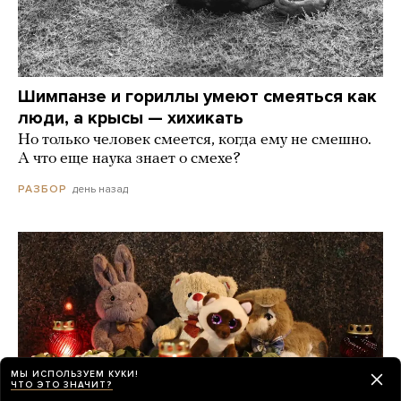
Шимпанзе и гориллы умеют смеяться как
люди, а крысы — хихикать
Но только человек смеется, когда ему не смешно.
А что еще наука знает о смехе?
день назад
РАЗБОР
МЫ ИСПОЛЬЗУЕМ КУКИ!
ЧТО ЭТО ЗНАЧИТ?