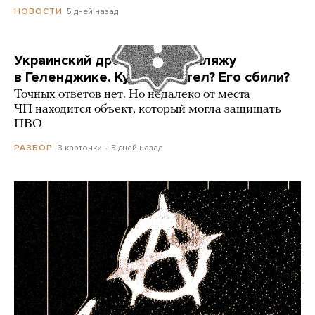
5 дней назад
НОВОСТИ
Украинский дрон попал по пляжу
в Геленджике. Куда он летел? Его сбили?
Точных ответов нет. Но недалеко от места
ЧП находится объект, который могла защищать
ПВО
3 карточки
5 дней назад
РАЗБОР