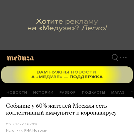
Перейти
к
материалам
НОВОСТИ
ИСТОРИИ
РАЗБОР
ПОДКАСТЫ
МАГАЗ
П
Собянин: у 60% жителей Москвы есть
коллективный иммунитет к коронавирусу
11:26, 17 июля 2020
Источник:
РИА Новости