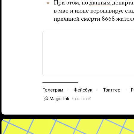
При этом, по
данным
департа
в мае и июне коронавирус ст
причиной смерти 8668 жителе
Телеграм
Фейсбук
Твиттер
P
Magic link
Что-что?