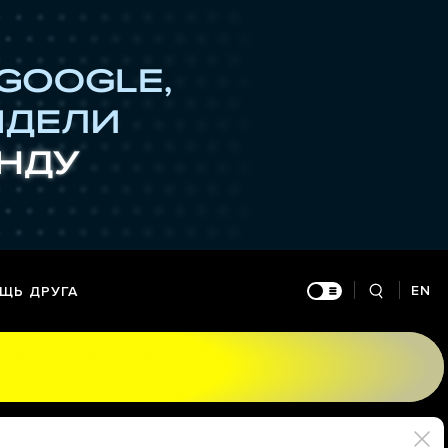
EN
ЩЬ ДРУГА