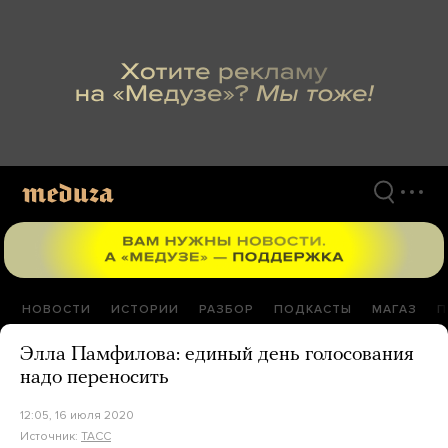
Перейти
к
материалам
НОВОСТИ
ИСТОРИИ
РАЗБОР
ПОДКАСТЫ
МАГАЗ
П
Элла Памфилова: единый день голосования
надо переносить
12:05, 16 июля 2020
Источник:
ТАСС