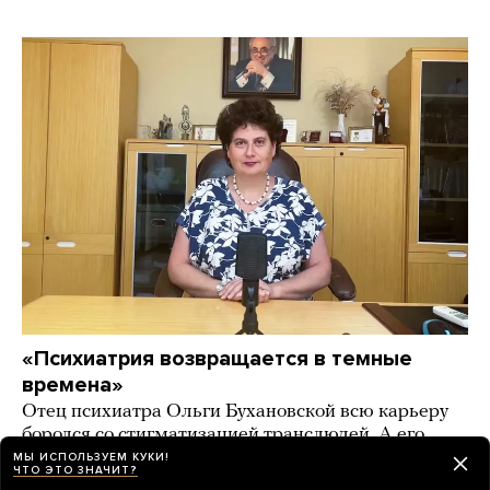
«Психиатрия возвращается в темные
времена»
Отец психиатра Ольги Бухановской всю карьеру
боролся со стигматизацией транслюдей. А его
дочь призывает бороться с «эпидемией
МЫ ИСПОЛЬЗУЕМ КУКИ!
ЧТО ЭТО ЗНАЧИТ?
трансгендерности» в России