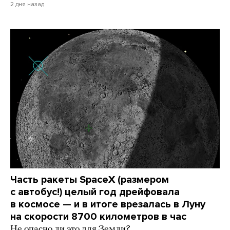
2 дня назад
Часть ракеты SpaceX (размером
с автобус!) целый год дрейфовала
в космосе — и в итоге врезалась в Луну
на скорости 8700 километров в час
Не опасно ли это для Земли?