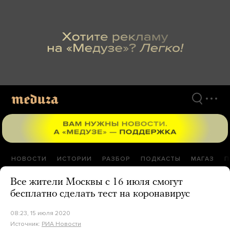
Перейти
к
материалам
НОВОСТИ
ИСТОРИИ
РАЗБОР
ПОДКАСТЫ
МАГАЗ
П
Все жители Москвы с 16 июля смогут
бесплатно сделать тест на коронавирус
08:23, 15 июля 2020
Источник:
РИА Новости