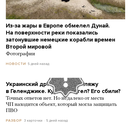
Из-за жары в Европе обмелел Дунай.
На поверхности реки показались
затонувшие немецкие корабли времен
Второй мировой
Фотографии
5 дней назад
НОВОСТИ
Украинский дрон попал по пляжу
в Геленджике. Куда он летел? Его сбили?
Точных ответов нет. Но недалеко от места
ЧП находится объект, который могла защищать
ПВО
3 карточки
5 дней назад
РАЗБОР