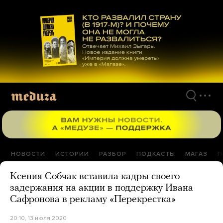
Перейти
к
материалам
НОВОСТИ
ИСТОРИИ
РАЗБОР
ПОДКАСТЫ
МАГАЗ
П
Ксения Собчак вставила кадры своего
задержания на акции в поддержку Ивана
Сафронова в рекламу «Перекрестка»
20:10, 13 июля 2020