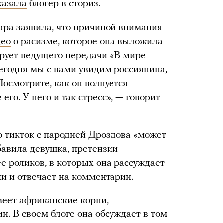
казала
блогер в сториз.
ра заявила, что причиной внимания
део
о расизме, которое она выложила
ирует ведущего передачи «В мире
егодня мы с вами увидим россиянина,
осмотрите, как он волнуется
его. У него и так стресс», — говорит
то тикток с пародией Дроздова «может
бавила девушка, претензии
е роликов, в которых она рассуждает
ии и отвечает на комментарии.
еет африканские корни,
и. В своем блоге она обсуждает в том