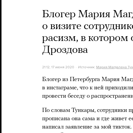
Блогер Мария Магд
о визите сотрудник
расизм, в котором
Дроздова
21:12, 17 июня 2020
Источник:
Мария Магдалена Ту
Блогер из Петербурга Мария Маг
в инстаграме, что к ней приходил
провести беседу о распространен
По словам Тункары, сотрудники п
прописана она сама и где живет е
написал заявление за мой тикток.