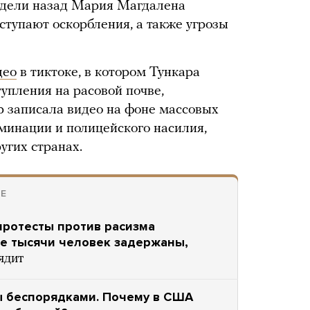
едели назад Мария Магдалена
поступают оскорбления, а также угрозы
део
в тиктоке, в котором Тункара
упления на расовой почве,
р записала видео на фоне массовых
минации и полицейского насилия,
угих странах.
РЕ
ротесты против расизма
ре тысячи человек задержаны,
ядит
ы беспорядками. Почему в США