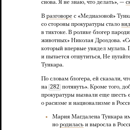
снова. Я не знаю, что делать», —
с
В
разговоре
с «Медиазоной» Тунка
со стороны прокуратуры стало
ви
в тиктоке. В ролике блогер парод
животных» Николая Дроздова. «С
который впервые увидел мулата. П
и пытается отшутиться, Не пугайте 
Тункара.
По словам блогера, ей сказали, ч
на
282
потянуть». Кроме того, до
прокуратуры вызвали еще шесть е
о расизме и национализме в Росс
Мария Магдалена Тункара им
но
родилась
и выросла в Росси