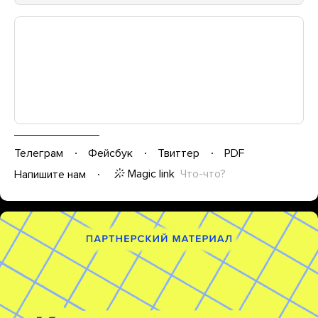
Телеграм
Фейсбук
Твиттер
PDF
Magic link
Что-что?
Напишите нам