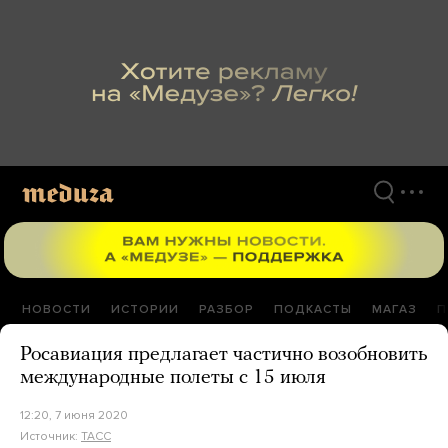
Перейти
к
материалам
НОВОСТИ
ИСТОРИИ
РАЗБОР
ПОДКАСТЫ
МАГАЗ
П
Росавиация предлагает частично возобновить
международные полеты с 15 июля
12:20, 7 июня 2020
Источник:
ТАСС