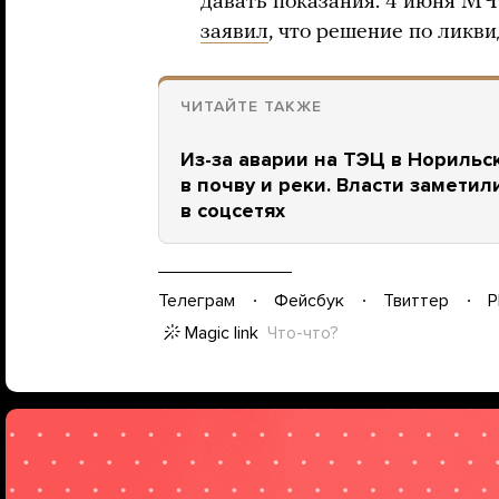
давать показания. 4 июня М
заявил
, что решение по ликв
ЧИТАЙТЕ ТАКЖЕ
Из-за аварии на ТЭЦ в Норильс
в почву и реки. Власти заметил
в соцсетях
Телеграм
Фейсбук
Твиттер
P
Magic link
Что-что?