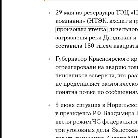
29 мая из резервуара ТЭЦ «
компании» (НТЭК, входит в г
произошла утечка
дизельного
загрязнены реки Далдыкан и
составила
180 тысяч квадратн
Губернатор Красноярского кра
отреагировали на аварию тол
чиновников заверили, что ра
не представляет экологическо
понятна позже по сообщениям
3 июня ситуация в Норильске
у президента РФ Владимира П
ввели
режим ЧС федерального
три уголовных дела. Задержа