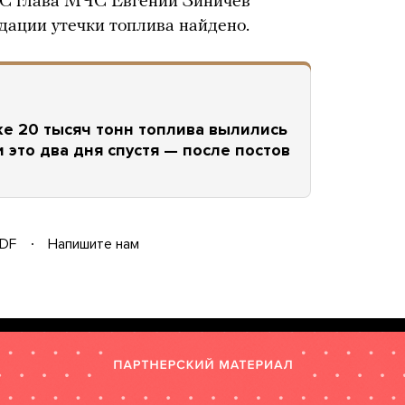
ЧС глава МЧС Евгений Зиничев
идации утечки топлива найдено.
ке 20 тысяч тонн топлива вылились
и это два дня спустя — после постов
DF
Напишите нам