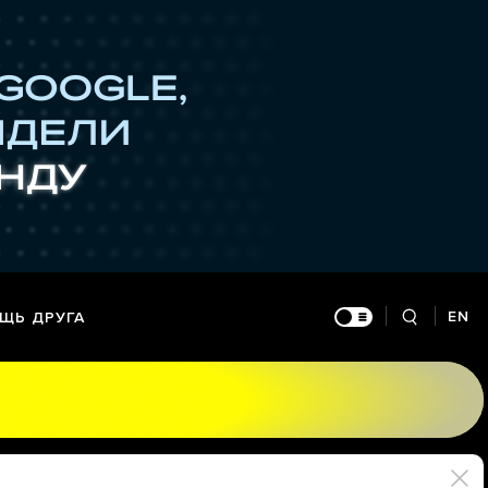
EN
ЩЬ ДРУГА