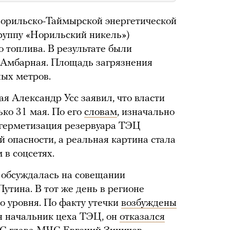
Норильско-Таймырской энергетической
руппу «Норильский никель»)
 топлива. В результате были
 Амбарная. Площадь загрязнения
ых метров.
я Александр Усс заявил, что власти
ько 31 мая. По его
словам
, изначально
згерметизация резервуара ТЭЦ
й опасности, а реальная картина стала
 в соцсетях.
 обсуждалась на совещании
утина. В тот же день в регионе
 уровня. По факту утечки
возбуждены
н начальник цеха ТЭЦ, он
отказался