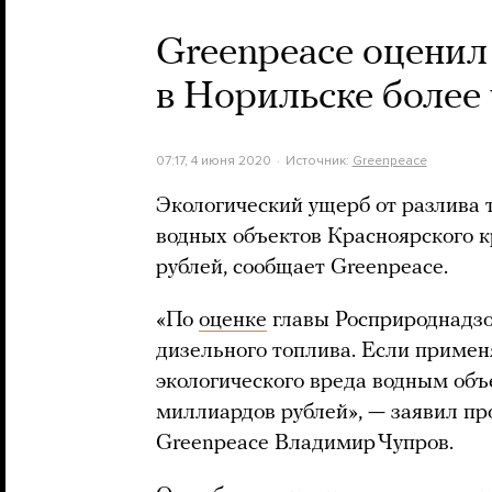
Greenpeace оценил
в Норильске более
07:17, 4 июня 2020
Источник:
Greenpeace
Экологический ущерб от разлива 
водных объектов Красноярского 
рублей, сообщает Greenpeace.
«По
оценке
главы Росприроднадзор
дизельного топлива. Если приме
экологического вреда водным объ
миллиардов рублей», — заявил пр
Greenpeace Владимир Чупров.