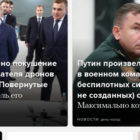
ено покушение
Путин произве
дателя дронов
в военном кома
«Повернутые
беспилотных си
не созданных) 
ль его
Максимально кор
день назад
НОВОСТИ