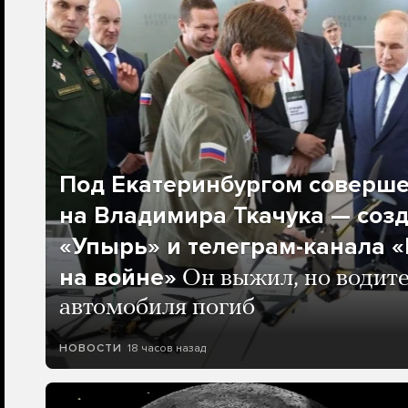
Под Екатеринбургом соверш
на Владимира Ткачука — соз
«Упырь» и телеграм-канала 
на войне»
Он выжил, но водите
автомобиля погиб
18 часов назад
НОВОСТИ