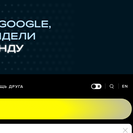
EN
ЩЬ ДРУГА