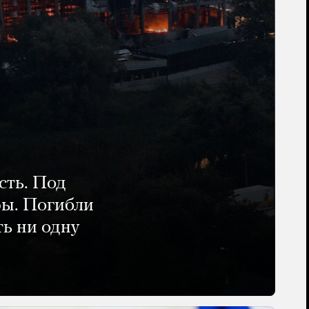
сть. Под
ры. Погибли
ть ни одну