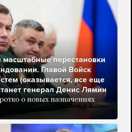
л масштабные перестановки
ндовании. Главой Войск
стем (оказывается, все еще
станет генерал Денис Лямин
отко о новых назначениях