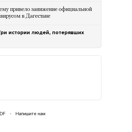
ему привело занижение официальной
авирусом в Дагестане
Три истории людей, потерявших
DF
Напишите нам