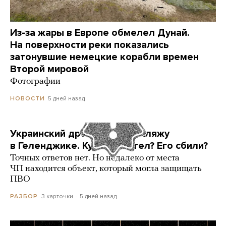
Из-за жары в Европе обмелел Дунай.
На поверхности реки показались
затонувшие немецкие корабли времен
Второй мировой
Фотографии
5 дней назад
НОВОСТИ
Украинский дрон попал по пляжу
в Геленджике. Куда он летел? Его сбили?
Точных ответов нет. Но недалеко от места
ЧП находится объект, который могла защищать
ПВО
3 карточки
5 дней назад
РАЗБОР