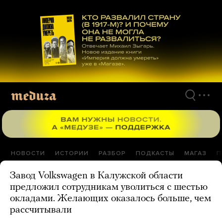
Перейти
к
материалам
НОВОСТИ
ИСТОРИИ
РАЗБОР
ПОДКАСТЫ
МАГАЗ
П
Завод Volkswagen в Калужской области
предложил сотрудникам уволиться с шестью
окладами. Желающих оказалось больше, чем
рассчитывали