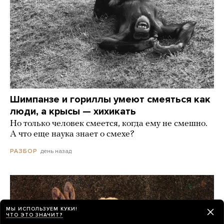
Шимпанзе и гориллы умеют смеяться как
люди, а крысы — хихикать
Но только человек смеется, когда ему не смешно.
А что еще наука знает о смехе?
день назад
РАЗБОР
МЫ ИСПОЛЬЗУЕМ КУКИ!
ЧТО ЭТО ЗНАЧИТ?