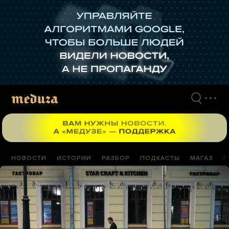
Перейти
к
материалам
НОВОСТИ
ИСТОРИИ
РАЗБОР
ПОДКАСТЫ
МАГАЗ
П