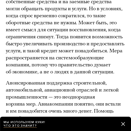
собственные средства и на заемные средства
могли обращать продукты и услуги. Но в условиях,
когда спрос временно сократился, то такие
оборотные средства не нужны. Может быть, это
имеет смысл для ситуации восстановления, когда
ограничения снимут. Тогда появится возможность
быстро увеличивать производство и предоставлять
услуги, и такой кредит может понадобиться. Мера
распространяется на системообразующие
компании, потому что правительство думает
об экономике, а не о людях в данной ситуации.
Анонсированная поддержка строительной,
автомобильной, авиационной отраслей и легкой
промышленности — это неоднородная
корзина мер. Авиакомпании понятно, они встали
и им понадобится очень много денег. Помощь
легкой промышленности, судя по всему,
МЫ ИСПОЛЬЗУЕМ КУКИ!
объясняется тем, что непродовольственные
ЧТО ЭТО ЗНАЧИТ?