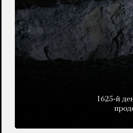
1625-й де
прод