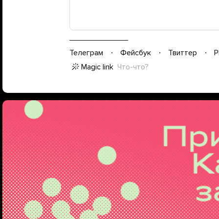
Телеграм
Фейсбук
Твиттер
P
Magic link
Что-что?