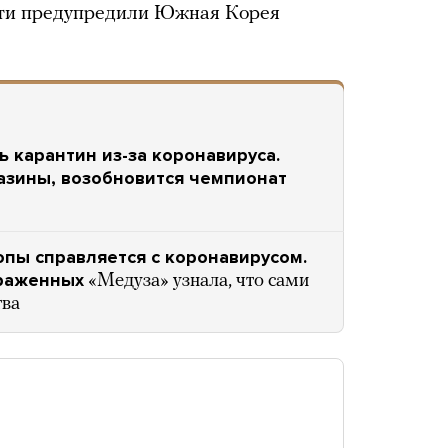
сти предупредили Южная Корея
 карантин из-за коронавируса.
азины, возобновится чемпионат
опы справляется с коронавирусом.
араженных
«Медуза» узнала, что сами
тва