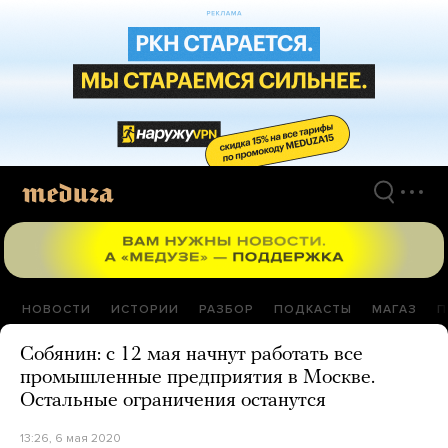
Перейти
к
материалам
НОВОСТИ
ИСТОРИИ
РАЗБОР
ПОДКАСТЫ
МАГАЗ
П
Собянин: с 12 мая начнут работать все
промышленные предприятия в Москве.
Остальные ограничения останутся
13:26, 6 мая 2020