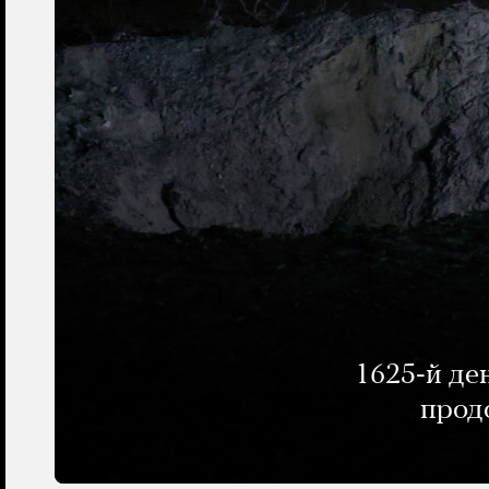
1625-й де
прод