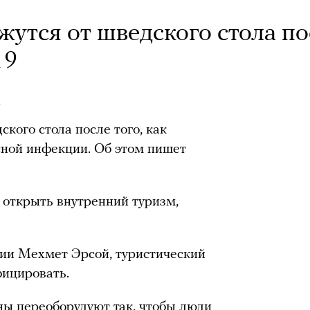
жутся от шведского стола по
19
s
кого стола после того, как
сной инфекции. Об этом пишет
 открыть внутренний туризм,
ции Мехмет Эрсой, туристический
фицировать.
ны переоборудуют так, чтобы люди