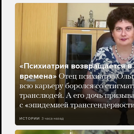
«Психиатрия возвращается в
времена»
Отец психиатра Оль
всю карьеру боролся со стигма
транслюдей. А его дочь призыва
с «эпидемией трансгендерности
3 часа назад
ИСТОРИИ