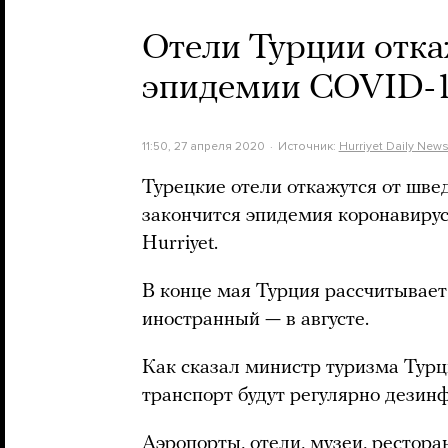
Отели Турции отка
эпидемии COVID-
11:50, 27 апреля 2020
Источник:
Hurriyet Daily New
Турецкие отели откажутся от шведс
закончится эпидемия коронавиру
Hurriyet.
В конце мая Турция рассчитывает
иностранный — в августе.
Как сказал министр туризма Тур
транспорт будут регулярно дезин
Аэропорты, отели, музеи, рестора