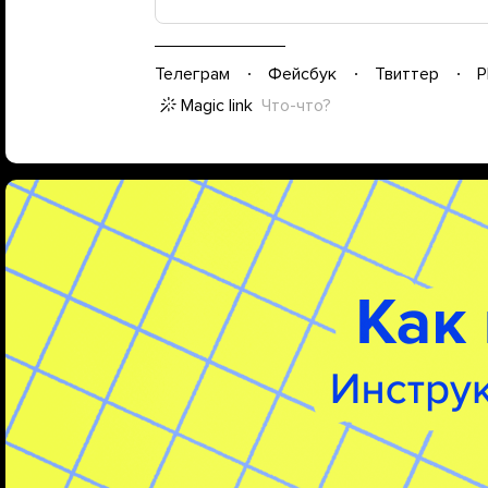
Телеграм
Фейсбук
Твиттер
P
Magic link
Что-что?