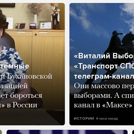
«Виталий Выбор
 темные
«Транспорт СПб
телеграм-канал
ги Бухановской
тизацией
Они массово пе
ет бороться
выборами. А спи
» в России
канал в «Максе»
4 часа назад
ИСТОРИИ