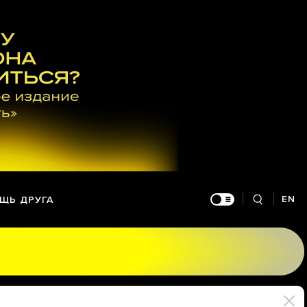
EN
ЩЬ ДРУГА