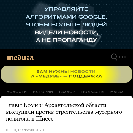
Перейти
к
материалам
НОВОСТИ
ИСТОРИИ
РАЗБОР
ПОДКАСТЫ
МАГАЗ
П
Главы Коми и Архангельской области
выступили против строительства мусорного
полигона в Шиесе
09:30, 17 апреля 2020