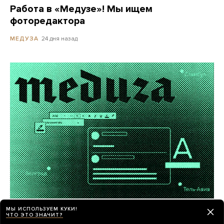
Работа в «Медузе»! Мы ищем
фоторедактора
24 дня назад
МЕДУЗА
«Медуза» ищет внештатных авторов
МЫ ИСПОЛЬЗУЕМ КУКИ!
ЧТО ЭТО ЗНАЧИТ?
в центрах российской эмиграции