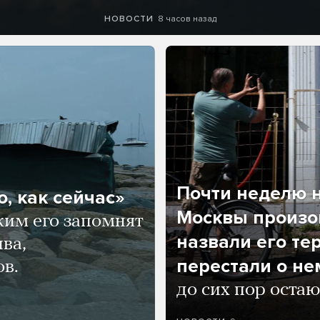
8 часов назад
НОВОСТИ
Почти неделю н
, как сейчас»
Москвы произош
ким его запомнят
назвали его те
ва,
перестали о не
ов.
до сих пор остаю