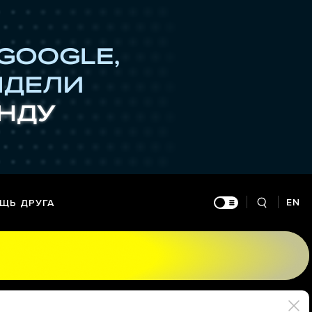
EN
ЩЬ ДРУГА