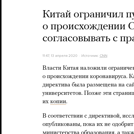
Китай ограничил п
о происхождении C
согласовывать с п
11:47, 13 апреля 2020
Источник:
CNN
Власти Китая наложили ограниче
о происхождении коронавируса. 
директива была размещена на сай
университетов. Позже эти страни
их
копии
.
В соответствии с директивой, исс
опубликованы, пока их не одобрит
министерства образования, а такж