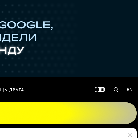
EN
ЩЬ ДРУГА