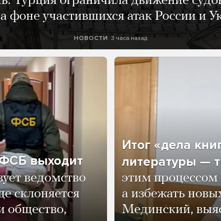
нь. Турция ограничила движение судо
а фоне участившихся атак России и 
3 часа назад
НОВОСТИ
Итог «дела кни
о ФСБ выходит
литературы — т
зует ведомство
этим процессом 
ще склоняется
а избежать нов
и общество,
Мединский, выяс