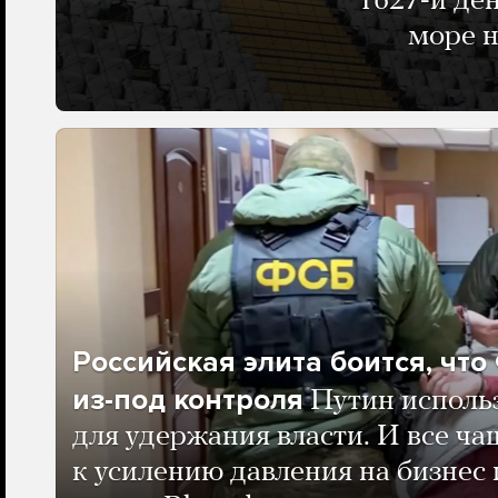
1627-й де
море н
Российская элита боится, чт
из-под контроля
Путин исполь
для удержания власти. И все ча
к усилению давления на бизнес 