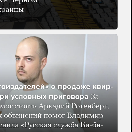
в в Черном
Украины
гоиздателей» о продаже квир-
ри условных приговора
За
мог стоять Аркадий Ротенберг,
ых обвинений помог Владимир
нила «Русская служба Би-би-