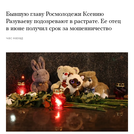
Бывшую главу Росмолодежи Ксению
Разуваеву подозревают в растрате. Ее отец
в июне получил срок за мошенничество
час назад