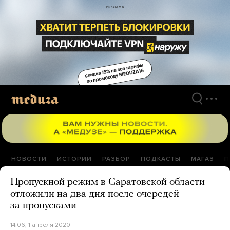
Перейти
к
материалам
НОВОСТИ
ИСТОРИИ
РАЗБОР
ПОДКАСТЫ
МАГАЗ
П
Пропускной режим в Саратовской области
отложили на два дня после очередей
за пропусками
14:06, 1 апреля 2020