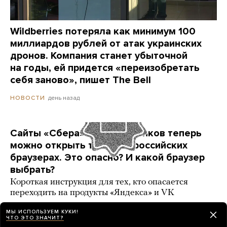
Wildberries потеряла как минимум 100
миллиардов рублей от атак украинских
дронов. Компания станет убыточной
на годы, ей придется «переизобретать
себя заново», пишет The Bell
день назад
НОВОСТИ
Сайты «Сбера» и других банков теперь
можно открыть только в российских
браузерах. Это опасно? И какой браузер
выбрать?
Короткая инструкция для тех, кто опасается
переходить на продукты «Яндекса» и VK
3 карточки
2 дня назад
РАЗБОР
МЫ ИСПОЛЬЗУЕМ КУКИ!
ЧТО ЭТО ЗНАЧИТ?