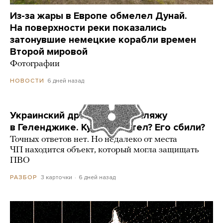
Из-за жары в Европе обмелел Дунай.
На поверхности реки показались
затонувшие немецкие корабли времен
Второй мировой
Фотографии
6 дней назад
НОВОСТИ
Украинский дрон попал по пляжу
в Геленджике. Куда он летел? Его сбили?
Точных ответов нет. Но недалеко от места
ЧП находится объект, который могла защищать
ПВО
3 карточки
6 дней назад
РАЗБОР