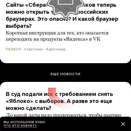
Сайты «Сбера» и других банков теперь
можно открыть только в российских
браузерах. Это опасно? И какой браузер
выбрать?
Короткая инструкция для тех, кто опасается
переходить на продукты «Яндекса» и VK
3 карточки
4 дня назад
РАЗБОР
ЕЩЕ НОВОСТИ
В суд подали иск с требованием снять
«Яблоко» с выборов. А разве это еще
можно сделать?
До какой даты надо продержаться, чтобы партию
точно допустили?
МЫ ИСПОЛЬЗУЕМ КУКИ!
ЧТО ЭТО ЗНАЧИТ?