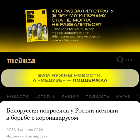
Перейти
к
материалам
НОВОСТИ
ИСТОРИИ
РАЗБОР
ПОДКАСТЫ
МАГАЗ
П
Белоруссия попросила у России помощи
в борьбе с коронавирусом
07:33, 1 апреля 2020
Источник:
Коммерсант