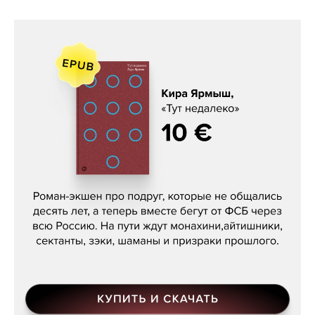
Кира Ярмыш, «Тут недалеко»