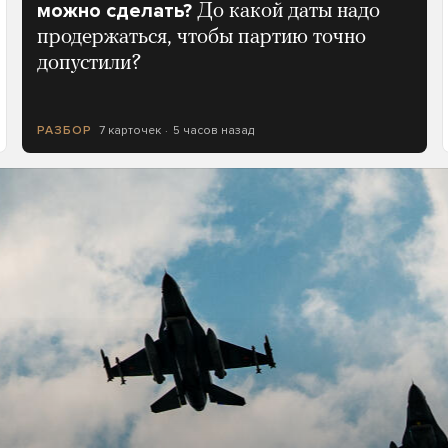
можно сделать?
До какой даты надо
продержаться, чтобы партию точно
допустили?
7 карточек
5 часов назад
РАЗБОР