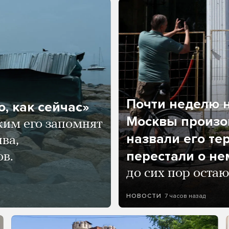
Почти неделю н
, как сейчас»
Москвы произош
ким его запомнят
назвали его те
ва,
перестали о не
ов.
до сих пор остаю
7 часов назад
НОВОСТИ