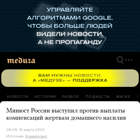
Перейти
к
материалам
НОВОСТИ
ИСТОРИИ
РАЗБОР
ПОДКАСТЫ
МАГАЗ
П
Минюст России выступил против выплаты
компенсаций жертвам домашнего насилия
08:08, 16 марта 2020
Источник:
Коммерсант