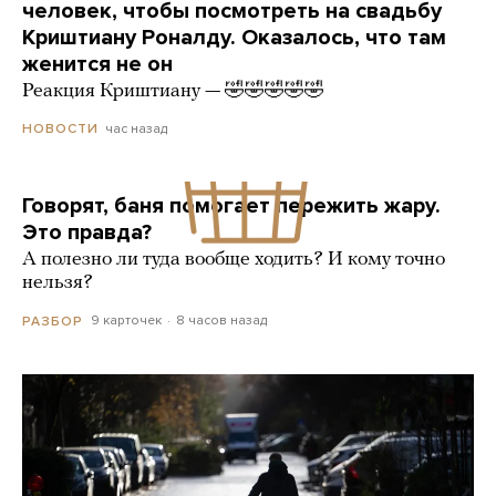
человек, чтобы посмотреть на свадьбу
Криштиану Роналду. Оказалось, что там
женится не он
Реакция Криштиану — 🤣🤣🤣🤣🤣
час назад
НОВОСТИ
Говорят, баня помогает пережить жару.
Это правда?
А полезно ли туда вообще ходить? И кому точно
нельзя?
9 карточек
8 часов назад
РАЗБОР