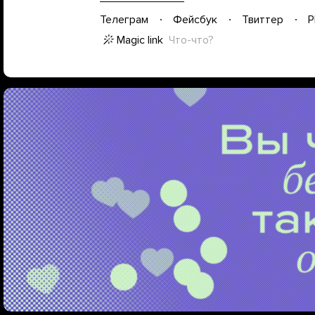
Телеграм
Фейсбук
Твиттер
P
Magic link
Что-что?