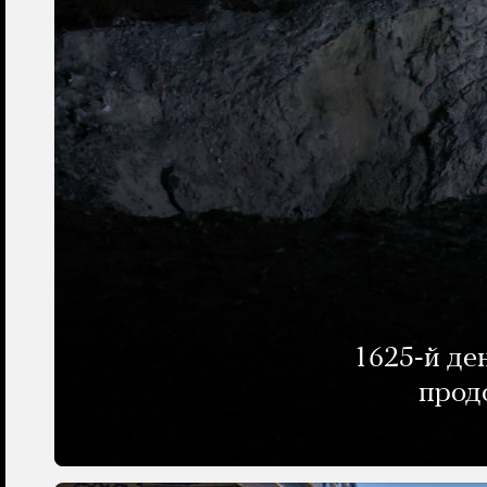
1625-й де
прод