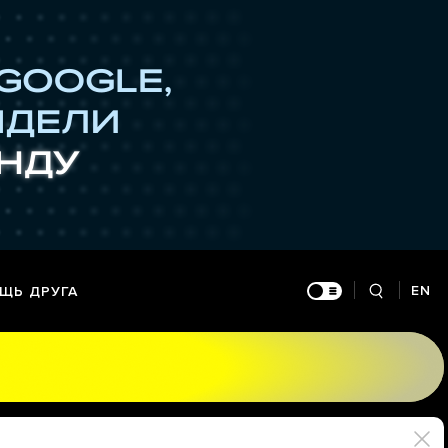
EN
ЩЬ ДРУГА