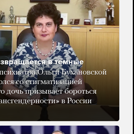
озвращается в темные
психиатра Ольги Бухановской
олся со стигматизацией
го дочь призывает бороться
ансгендерности» в России