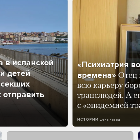
а в испанской
«Психиатрия в
и детей
времена»
Отец 
есекших
всю карьеру бор
к отправить
транслюдей. А е
с «эпидемией тр
день назад
ИСТОРИИ