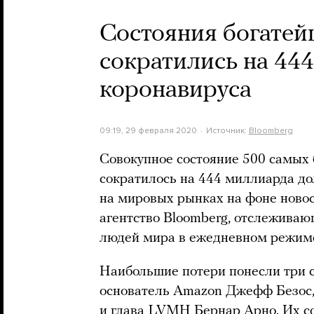
Состояния богатей
сократились на 44
коронавируса
09:19, 29 февраля 2020
Источник:
Bloomberg
Совокупное состояние 500 самых 
сократилось на 444 миллиарда до
на мировых рынках на фоне новос
агентство Bloomberg, отслежива
людей мира в ежедневном режим
Наибольшие потери понесли три 
основатель Amazon Джефф Безос, 
и глава LVMH Бернар Арно. Их с