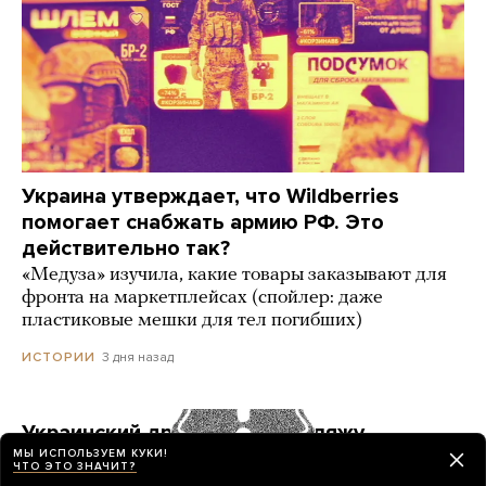
Украина утверждает, что Wildberries
помогает снабжать армию РФ. Это
действительно так?
«Медуза» изучила, какие товары заказывают для
фронта на маркетплейсах (спойлер: даже
пластиковые мешки для тел погибших)
3 дня назад
ИСТОРИИ
Украинский дрон попал по пляжу
в Геленджике. Куда он летел? Его сбили?
МЫ ИСПОЛЬЗУЕМ КУКИ!
ЧТО ЭТО ЗНАЧИТ?
Точных ответов нет. Но недалеко от места