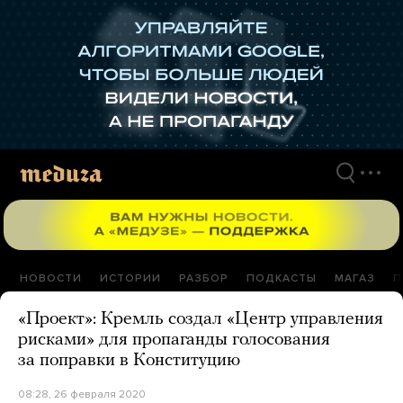
Перейти
к
материалам
НОВОСТИ
ИСТОРИИ
РАЗБОР
ПОДКАСТЫ
МАГАЗ
П
«Проект»: Кремль создал «Центр управления
рисками» для пропаганды голосования
за поправки в Конституцию
08:28, 26 февраля 2020