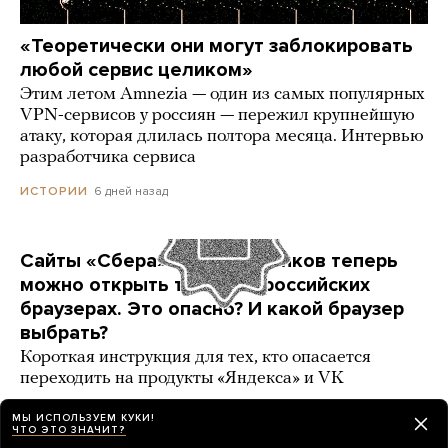
«Теоретически они могут заблокировать
любой сервис целиком»
Этим летом Amnezia — один из самых популярных
VPN-сервисов у россиян — пережил крупнейшую
атаку, которая длилась полтора месяца. Интервью
разработчика сервиса
6 дней назад
ИСТОРИИ
Сайты «Сбера» и других банков теперь
можно открыть только в российских
браузерах. Это опасно? И какой браузер
выбрать?
Короткая инструкция для тех, кто опасается
переходить на продукты «Яндекса» и VK
3 карточки
4 дня назад
РАЗБОР
МЫ ИСПОЛЬЗУЕМ КУКИ!
ЧТО ЭТО ЗНАЧИТ?