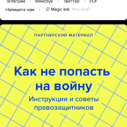
Телеграм
Фейсбук
Твиттер
PDF
Magic link
Что-что?
Напишите нам