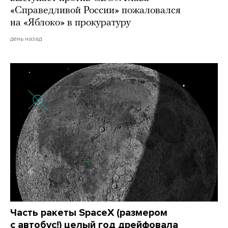
«Справедливой России» пожаловался
на «Яблоко» в прокуратуру
день назад
Часть ракеты SpaceX (размером
с автобус!) целый год дрейфовала