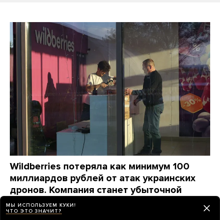
Wildberries потеряла как минимум 100
миллиардов рублей от атак украинских
дронов. Компания станет убыточной
на годы, ей придется «переизобретать
МЫ ИСПОЛЬЗУЕМ КУКИ!
себя заново», пишет The Bell
ЧТО ЭТО ЗНАЧИТ?