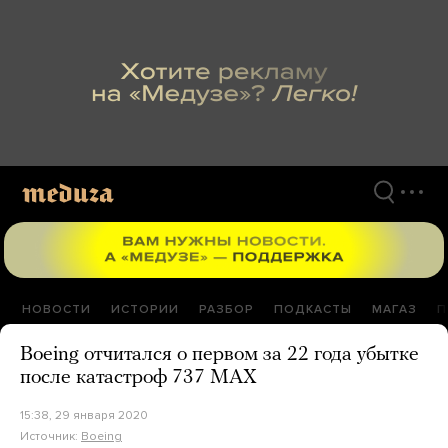
Перейти
к
материалам
НОВОСТИ
ИСТОРИИ
РАЗБОР
ПОДКАСТЫ
МАГАЗ
П
Boeing отчитался о первом за 22 года убытке
после катастроф 737 MAX
15:38, 29 января 2020
Источник:
Boeing