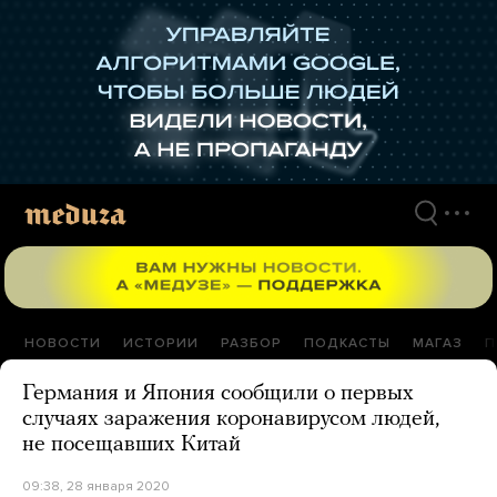
Перейти
к
материалам
НОВОСТИ
ИСТОРИИ
РАЗБОР
ПОДКАСТЫ
МАГАЗ
П
Германия и Япония сообщили о первых
случаях заражения коронавирусом людей,
не посещавших Китай
09:38, 28 января 2020