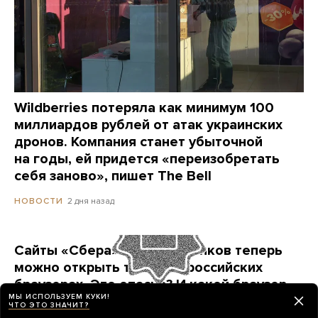
Wildberries потеряла как минимум 100
миллиардов рублей от атак украинских
дронов. Компания станет убыточной
на годы, ей придется «переизобретать
себя заново», пишет The Bell
2 дня назад
НОВОСТИ
Сайты «Сбера» и других банков теперь
можно открыть только в российских
браузерах. Это опасно? И какой браузер
МЫ ИСПОЛЬЗУЕМ КУКИ!
выбрать?
ЧТО ЭТО ЗНАЧИТ?