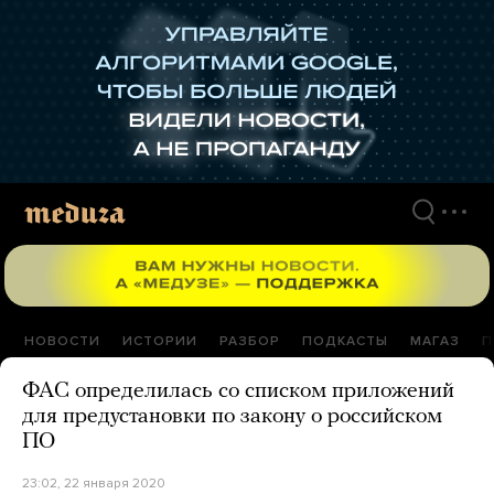
Перейти
к
материалам
НОВОСТИ
ИСТОРИИ
РАЗБОР
ПОДКАСТЫ
МАГАЗ
П
ФАС определилась со списком приложений
для предустановки по закону о российском
ПО
23:02, 22 января 2020