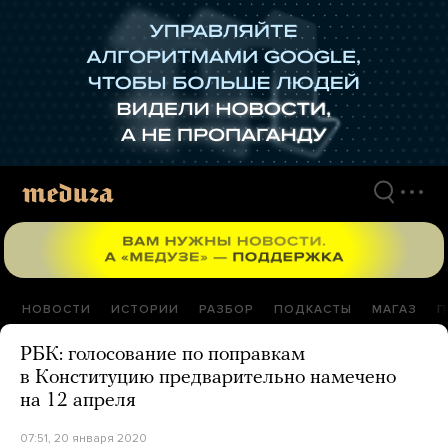
Перейти
к
материалам
НОВОСТИ
ИСТОРИИ
РАЗБОР
ПОДКАСТЫ
МАГАЗ
П
РБК: голосование по поправкам
в Конституцию предварительно намечено
на 12 апреля
07:51, 20 января 2020