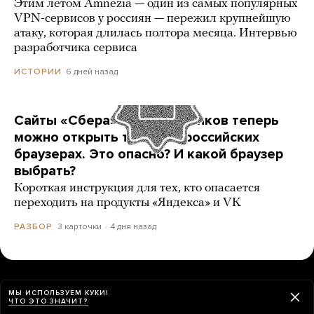
Этим летом Amnezia — один из самых популярных
VPN-сервисов у россиян — пережил крупнейшую
атаку, которая длилась полтора месяца. Интервью
разработчика сервиса
6 дней назад
ИСТОРИИ
Сайты «Сбера» и других банков теперь
можно открыть только в российских
браузерах. Это опасно? И какой браузер
выбрать?
Короткая инструкция для тех, кто опасается
переходить на продукты «Яндекса» и VK
3 карточки
4 дня назад
РАЗБОР
ЕЩЕ НОВОСТИ
МЫ ИСПОЛЬЗУЕМ КУКИ!
ЧТО ЭТО ЗНАЧИТ?