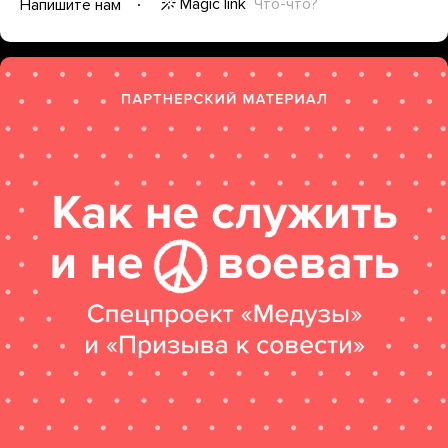
Magic link
Что-что?
Напишите нам