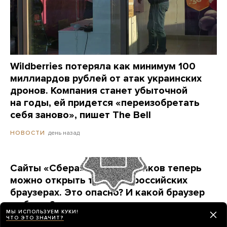
Wildberries потеряла как минимум 100
миллиардов рублей от атак украинских
дронов. Компания станет убыточной
на годы, ей придется «переизобретать
себя заново», пишет The Bell
день назад
НОВОСТИ
Сайты «Сбера» и других банков теперь
можно открыть только в российских
браузерах. Это опасно? И какой браузер
выбрать?
МЫ ИСПОЛЬЗУЕМ КУКИ!
Короткая инструкция для тех, кто опасается
ЧТО ЭТО ЗНАЧИТ?