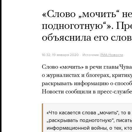
«Слово „мочить“ не
подноготную“». Пр
объяснила его слов
16:32, 19 января 2020
Источник:
РИА Новости
Слово «мочить» в речи главы Чу
о журналистах и блогерах, крити
раскрывать информацию о способ
Новости сообщили в пресс-службе
«Что касается слова „мочить“, то 
„раскрывать подноготную“, писать
информационной войны, о тех, кто