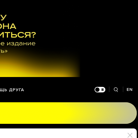
EN
ЩЬ ДРУГА