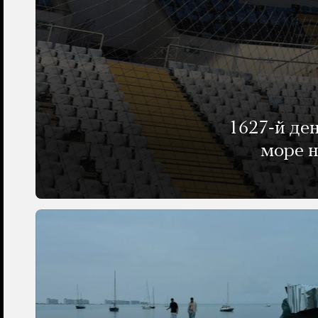
1627-й де
море н