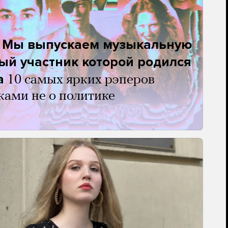
. Мы выпускаем музыкальную
ый участник которой родился
а
10 самых ярких рэперов
ками не о политике