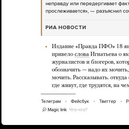
неправду или передергивает факт
прослеживается», — разъяснил со
РИА НОВОСТИ
Издание «Правда ПФО» 18 янв
привело
слова
Игнатьева о я
журналистов и блогеров, кото
обозначить — надо их мочить,
мочить. Рассказывать. откуда
где живут, где трудятся, на ч
Телеграм
Фейсбук
Твиттер
P
Magic link
Что-что?