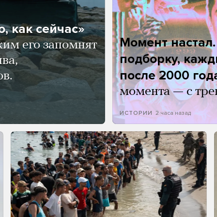
, как сейчас»
Момент настал
ким его запомнят
подборку, кажд
ва,
после 2000 год
ов.
момента — с тре
2 часа назад
ИСТОРИИ