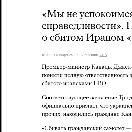
«Мы не успокоимся
справедливости».
о сбитом Ираном «
18:38, 11 января 2020
Источник:
CNN
Премьер-министр Канады Джастин
понести полную ответственность 
сбитого иранскими ПВО.
Соответствующее заявление Трюдо
официально признал, что украински
прочих, находились граждане Кан
«Сбивать гражданский самолет — э