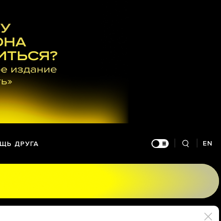
EN
ЩЬ ДРУГА