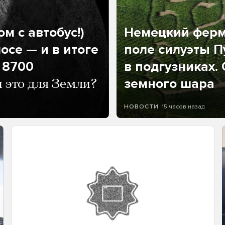
м с автобус!)
Немецкий ферм
осе — и в итоге
поле силуэты П
 8700
в подгузниках.
земного шара
и это для Земли?
15 часов назад
НОВОСТИ