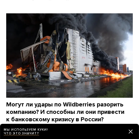
Могут ли удары по Wildberries разорить
компанию? И способны ли они привести
к банковскому кризису в России?
Анализ проекта Riddle Russia
МЫ ИСПОЛЬЗУЕМ КУКИ!
ЧТО ЭТО ЗНАЧИТ?
день назад
ИСТОРИИ