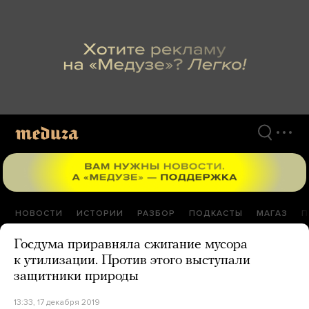
Перейти
к
материалам
НОВОСТИ
ИСТОРИИ
РАЗБОР
ПОДКАСТЫ
МАГАЗ
П
Госдума приравняла сжигание мусора
к утилизации. Против этого выступали
защитники природы
13:33, 17 декабря 2019