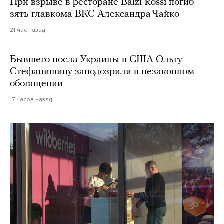
При взрыве в ресторане Balzi Rossi погиб
зять главкома ВКС Александра Чайко
21 час назад
Бывшего посла Украины в США Ольгу
Стефанишину заподозрили в незаконном
обогащении
17 часов назад