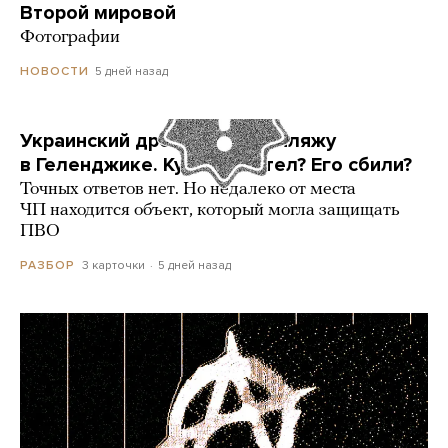
Второй мировой
Фотографии
5 дней назад
НОВОСТИ
Украинский дрон попал по пляжу
в Геленджике. Куда он летел? Его сбили?
Точных ответов нет. Но недалеко от места
ЧП находится объект, который могла защищать
ПВО
3 карточки
5 дней назад
РАЗБОР