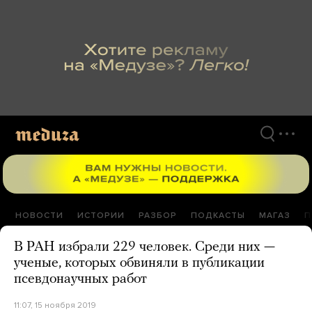
Перейти
к
материалам
НОВОСТИ
ИСТОРИИ
РАЗБОР
ПОДКАСТЫ
МАГАЗ
П
В РАН избрали 229 человек. Среди них —
ученые, которых обвиняли в публикации
псевдонаучных работ
11:07, 15 ноября 2019