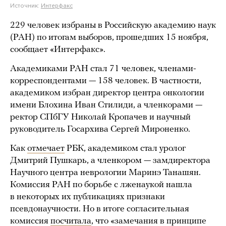
Источник:
Интерфакс
229 человек избраны в Российскую академию наук
(РАН) по итогам выборов, прошедших 15 ноября,
сообщает «Интерфакс».
Академиками РАН стал 71 человек, членами-
корреспондентами — 158 человек. В частности,
академиком избран директор центра онкологии
имени Блохина Иван Стилиди, а членкорами —
ректор СПбГУ Николай Кропачев и научный
руководитель Госархива Сергей Мироненко.
Как
отмечает
РБК, академиком стал уролог
Дмитрий Пушкарь, а членкором — замдиректора
Научного центра неврологии Маринэ Танашян.
Комиссия РАН по борьбе с лженаукой нашла
в некоторых их публикациях признаки
псевдонаучности. Но в итоге согласительная
комиссия
посчитала
, что «замечания в принципе