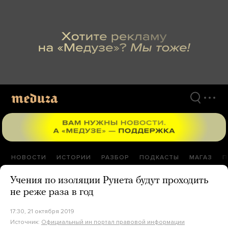
Перейти
к
материалам
НОВОСТИ
ИСТОРИИ
РАЗБОР
ПОДКАСТЫ
МАГАЗ
П
Учения по изоляции Рунета будут проходить
не реже раза в год
17:30, 21 октября 2019
Источник:
Официальный ин портал правовой информации