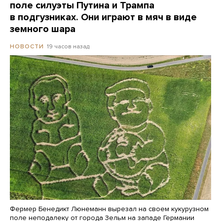
поле силуэты Путина и Трампа
в подгузниках. Они играют в мяч в виде
земного шара
19 часов назад
НОВОСТИ
Фермер Бенедикт Люнеманн вырезал на своем кукурузном
поле неподалеку от города Зельм на западе Германии