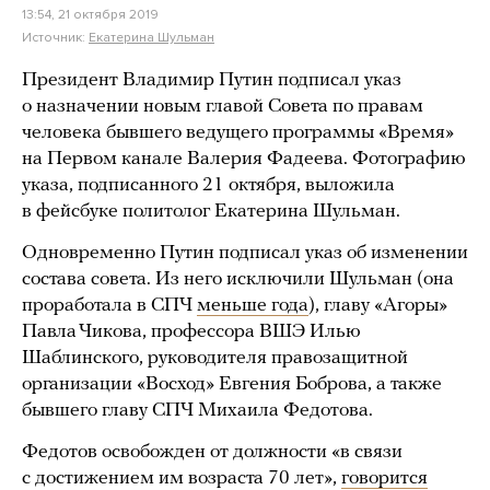
13:54, 21 октября 2019
Источник:
Екатерина Шульман
Президент Владимир Путин подписал указ
о назначении новым главой Совета по правам
человека бывшего ведущего программы «Время»
на Первом канале Валерия Фадеева. Фотографию
указа, подписанного 21 октября, выложила
в фейсбуке политолог Екатерина Шульман.
Одновременно Путин подписал указ об изменении
состава совета. Из него исключили Шульман (она
проработала в СПЧ
меньше года
), главу «Агоры»
Павла Чикова, профессора ВШЭ Илью
Шаблинского, руководителя правозащитной
организации «Восход» Евгения Боброва, а также
бывшего главу СПЧ Михаила Федотова.
Федотов освобожден от должности «в связи
с достижением им возраста 70 лет»,
говорится