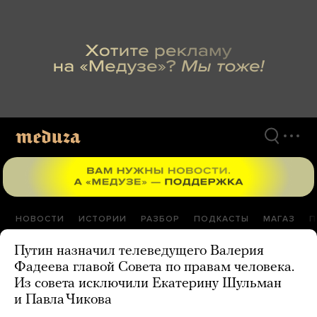
Перейти
к
материалам
НОВОСТИ
ИСТОРИИ
РАЗБОР
ПОДКАСТЫ
МАГАЗ
П
Путин назначил телеведущего Валерия
Фадеева главой Совета по правам человека.
Из совета исключили Екатерину Шульман
и Павла Чикова