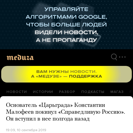
Перейти
к
материалам
НОВОСТИ
ИСТОРИИ
РАЗБОР
ПОДКАСТЫ
МАГАЗ
П
Основатель «Царьграда» Константин
Малофеев покинул «Справедливую Россию».
Он вступил в нее полгода назад
19:09, 10 сентября 2019