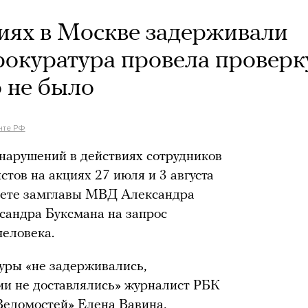
иях в Москве задерживали
рокуратура провела проверк
о не было
нте РФ
нарушений в действиях сотрудников
тов на акциях 27 июля и 3 августа
твете замглавы МВД Александра
сандра Буксмана на запрос
человека.
уры «не задерживались,
ии не доставлялись» журналист РБК
Ведомостей» Елена Вавина,