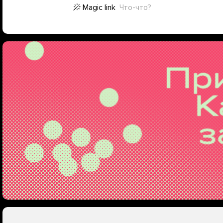
Magic link
Что-что?