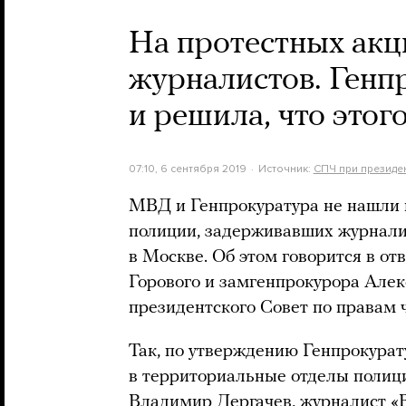
На протестных акц
журналистов. Генп
и решила, что этог
07:10, 6 сентября 2019
Источник:
СПЧ при президе
МВД и Генпрокуратура не нашли 
полиции, задерживавших журналис
в Москве. Об этом говорится в о
Горового и замгенпрокурора Алек
президентского Совет по правам 
Так, по утверждению Генпрокурат
в территориальные отделы полиц
Владимир Дергачев, журналист «