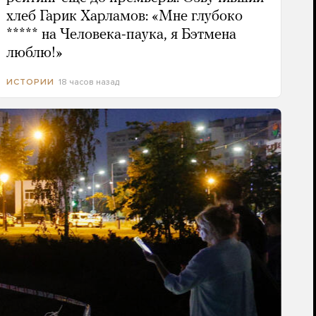
хлеб Гарик Харламов: «Мне глубоко
***** на Человека-паука, я Бэтмена
люблю!»
18 часов назад
ИСТОРИИ