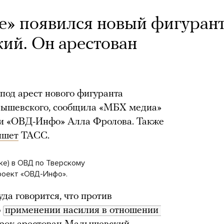
е» появился новый фигуран
ий. Он арестован
од арест нового фигуранта
ышевского, сообщила «МБХ медиа»
и «ОВД-Инфо» Алла Фролова. Также
ишет
ТАСС.
ке) в ОВД по Тверскому
роект «ОВД-Инфо».
да говорится, что против
о
применении насилия в отношении 