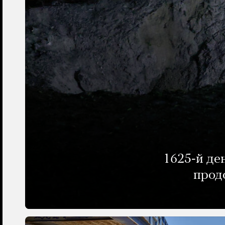
1625-й де
прод