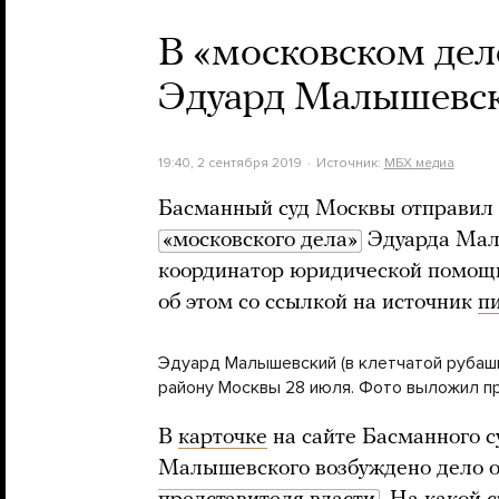
В «московском дел
Эдуард Малышевск
19:40, 2 сентября 2019
Источник:
МБХ медиа
Басманный суд Москвы отправил п
«московского дела»
Эдуарда Мал
координатор юридической помощ
об этом со ссылкой на источник
п
Эдуард Малышевский (в клетчатой рубаш
району Москвы 28 июля. Фото выложил п
В
карточке
на сайте Басманного су
Малышевского возбуждено дело 