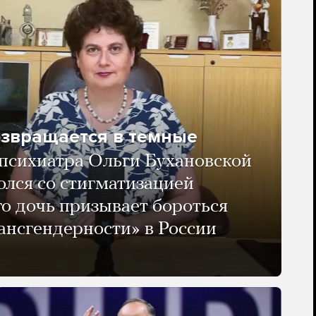
озвращается в темные
психиатра Ольги Бухановской
олся со стигматизацией
го дочь призывает бороться
ансгендерности» в России