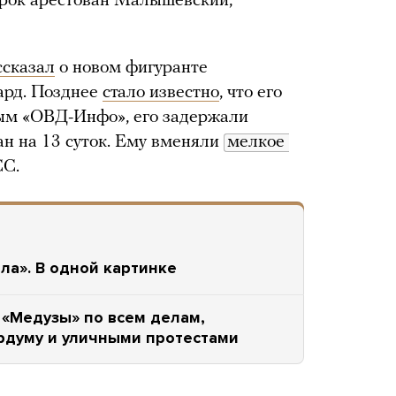
 срок арестован Малышевский,
ссказал
о новом фигуранте
ард. Позднее
стало известно
, что его
м «ОВД-Инфо», его задержали
ан на 13 суток. Ему вменяли
мелкое 
СС.
ла». В одной картинке
«Медузы» по всем делам,
рдуму и уличными протестами