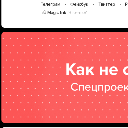
Телеграм
Фейсбук
Твиттер
P
Magic link
Что-что?