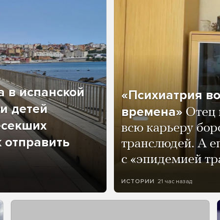
а в испанской
«Психиатрия в
и детей
времена»
Отец 
есекших
всю карьеру бор
к отправить
транслюдей. А е
с «эпидемией тр
21 час назад
ИСТОРИИ