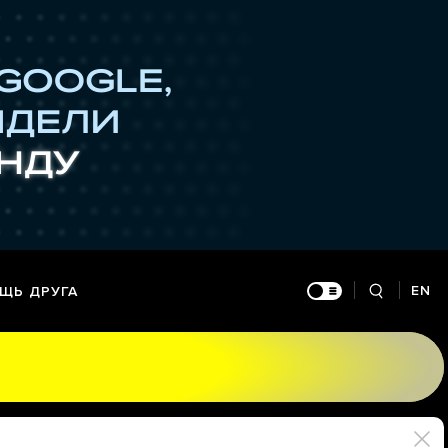
EN
ЩЬ ДРУГА